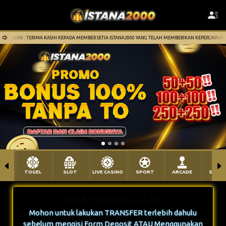
ANA2000 : TERIMA KASIH KEPADA MEMBER SETIA ISTANA2000 YANG TELAH MEMBERIKAN KEPERCAYAAN D
TOGEL
SLOT
LIVE CASINO
SPORT
ARCADE
SABU
CARA PROSES KILAT !
Mohon untuk lakukan TRANSFER terlebih dahulu
sebelum mengisi Form Deposit ATAU Menggunakan