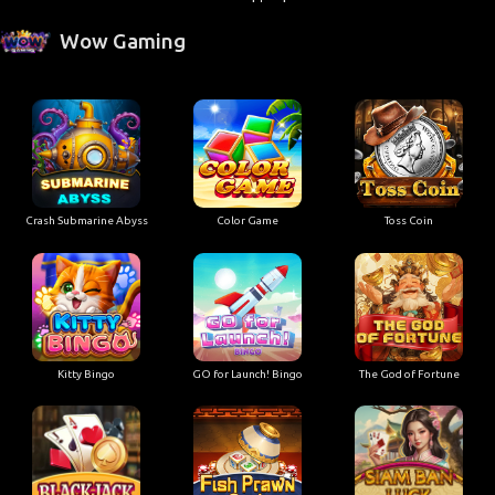
Wow Gaming
Crash Submarine Abyss
Color Game
Toss Coin
Kitty Bingo
GO for Launch! Bingo
The God of Fortune