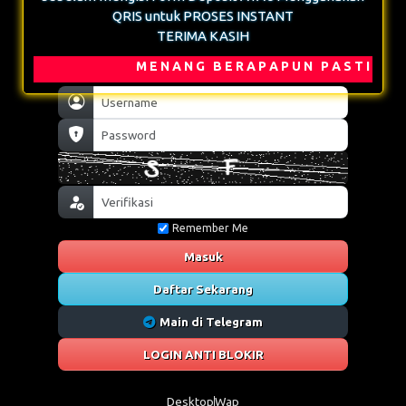
QRIS untuk PROSES INSTANT
TERIMA KASIH
M E N A N G B E R A P A P U N P A S T I D I B A Y
Remember Me
Masuk
Daftar Sekarang
Main di Telegram
LOGIN ANTI BLOKIR
Desktop
Wap